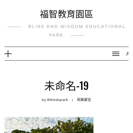
Skip
福智教育園區
to
content
BLISS AND WISDOM EDUCATIONAL
PARK
未命名-19
by
BWedupark
尚無留言