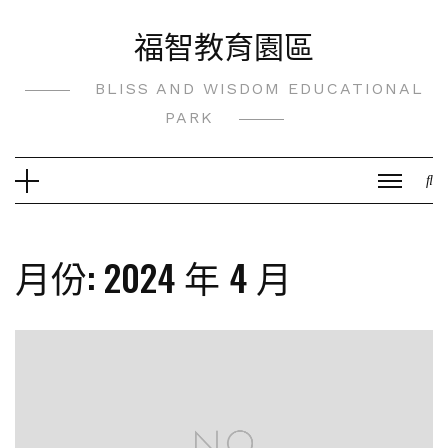
Skip
福智教育園區
to
content
BLISS AND WISDOM EDUCATIONAL
PARK
月份:
2024 年 4 月