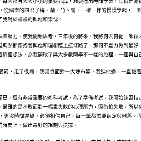
每天都有大大小小的事要完成，想要撥出時間學畫，其實是要犧
，從國畫的四君子梅、蘭、竹、菊，一樣一樣的慢慢學起，一
了我對於畫畫的興趣和樂忱。
業壓力，使我開始思考，三年後的將來，我將何去何從，哪裡才
但既然都懷抱著興趣和理想踏上這條路了，那何不盡力做到最好
著這個想法，為我開啟了與大多數同學不一樣的旅程，一個與自
累，走了很痛，我感覺面對一大塊布幕，我進他退，一直擋著
已，還有非常重要的術科考試，為了準備考試，我開始練習指定
，最難的是不敢面對一幅畫失敗的心理壓力，因為怕失敗，所以
，更沒時間遲疑，必須相信自己，每一筆都需要肯定與俐落。
的時間上，做出最好的規劃與抉擇。