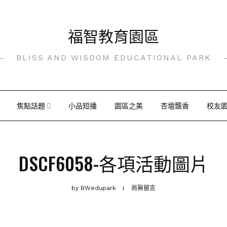
福智教育園區
BLISS AND WISDOM EDUCATIONAL PARK
焦點話題
小品短播
園區之美
杏壇飄香
校友
DSCF6058-各項活動圖片
by
BWedupark
尚無留言