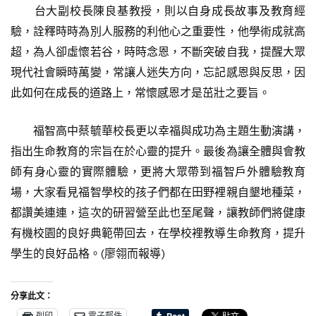
台大副校長陳良基教授，則以自身成長故事及教育經
驗，詮釋時時為別人服務的利他心之重要性，他學術成就高
超，為人卻虛懷若谷，時時念恩，不斷突破自我，提醒大眾
現代社會瞬時萬變，常讓人迷失方向，忘記感恩與反思，因
此如何在成長的道路上，常懷感恩才是茁壯之要旨。
福智高中蔡毓華校長更以幸福與成功為主題生動演講，
指出生命教育的宗旨在於心靈的提升。最後為讓全體與會教
師有身心靈的實際體驗，更將大眾帶到福智戶外體驗教育
場，大家看見福智學校的孩子們都在田野裡親自墾地種菜，
都讚美連連，這次的研習營至此也至尾聲，讓教師們將健康
有機校園的良好典範帶回去，在學校裡教導生命教育，提升
學生的良好品格。(廖翎而報導)
分享此文：
列印
電子郵件