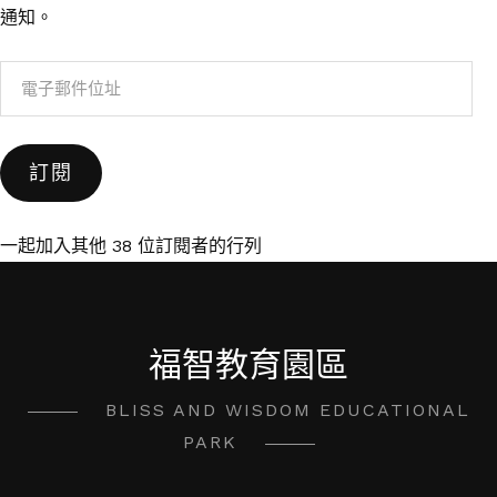
通知。
電
子
郵
訂閱
件
位
址
一起加入其他 38 位訂閱者的行列
福智教育園區
BLISS AND WISDOM EDUCATIONAL
PARK