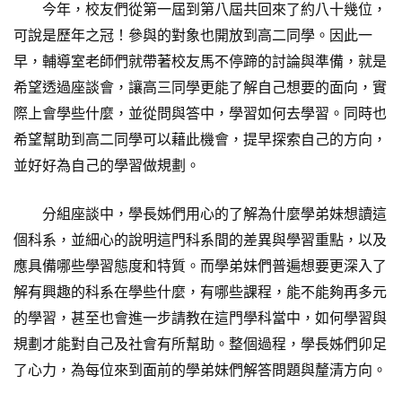
今年，校友們從第一屆到第八屆共回來了約八十幾位，
可說是歷年之冠！參與的對象也開放到高二同學。因此一
早，輔導室老師們就帶著校友馬不停蹄的討論與準備，就是
希望透過座談會，讓高三同學更能了解自己想要的面向，實
際上會學些什麼，並從問與答中，學習如何去學習。同時也
希望幫助到高二同學可以藉此機會，提早探索自己的方向，
並好好為自己的學習做規劃。
分組座談中，學長姊們用心的了解為什麼學弟妹想讀這
個科系，並細心的說明這門科系間的差異與學習重點，以及
應具備哪些學習態度和特質。而學弟妹們普遍想要更深入了
解有興趣的科系在學些什麼，有哪些課程，能不能夠再多元
的學習，甚至也會進一步請教在這門學科當中，如何學習與
規劃才能對自己及社會有所幫助。整個過程，學長姊們卯足
了心力，為每位來到面前的學弟妹們解答問題與釐清方向。