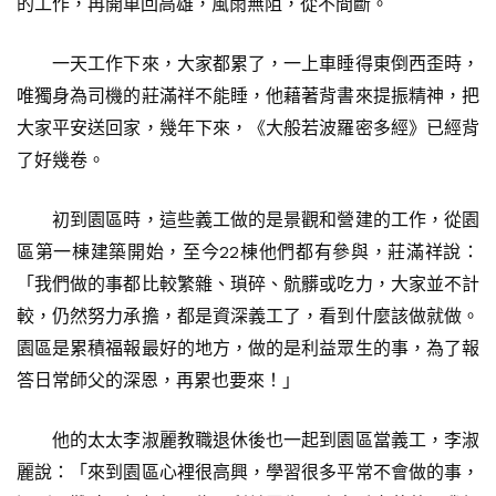
的工作，再開車回高雄，風雨無阻，從不間斷。
一天工作下來，大家都累了，一上車睡得東倒西歪時，
唯獨身為司機的莊滿祥不能睡，他藉著背書來提振精神，把
大家平安送回家，幾年下來，《大般若波羅密多經》已經背
了好幾卷。
初到園區時，這些義工做的是景觀和營建的工作，從園
區第一棟建築開始，至今22棟他們都有參與，莊滿祥說：
「我們做的事都比較繁雜、瑣碎、骯髒或吃力，大家並不計
較，仍然努力承擔，都是資深義工了，看到什麼該做就做。
園區是累積福報最好的地方，做的是利益眾生的事，為了報
答日常師父的深恩，再累也要來！」
他的太太李淑麗教職退休後也一起到園區當義工，李淑
麗說：「來到園區心裡很高興，學習很多平常不會做的事，