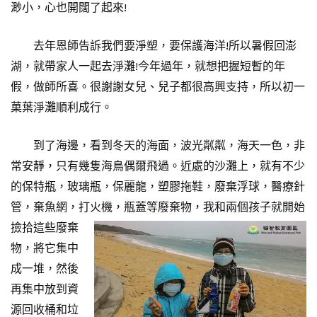
渺小，心也開闊了起來!
去年恩師告訴我們要淨塑，要保護海洋!所以暑假回澎
湖，就帶家人一起去淨灘!今年過年，就想把握短暫的年
假，做師所喜。很謝謝女兒、兒子都很高興支持，所以初一
菓葉淨灘順利成行。
到了海邊，看到冬天的海面，波光粼粼，海天一色，非
常安靜，只有幾隻海鳥偶爾飛過。近處的沙灘上，就有不少
的保特瓶，玻璃瓶，保麗龍，塑膠拖鞋，廢棄浮球，醫療針
管，棄魚網，打火機，瓶蓋等廢棄物，我和兩個孩子就開始
撿拾這些廢棄
物，將它集中
成一堆，然後
再集中放到資
源回收桶和垃