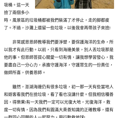
圾桶。這一天
撿了兩個多小
時，風景區的垃圾桶都被我們裝滿了才停止，走的脚都痠
了。不過，沙灘上還留一些垃圾，以後我會再帶孩子來撿!
非常感恩恩師教導我們要淨塑，要保護海洋的生命，所
以我才有此行動。以前，只看到海邊美景，別人丟垃圾那是
他的事。但恩師菩提心關愛一切有情，讓我想學習發心，我
要盡自己一分心力，承擔守護海洋，守護眾生的一份責任，
做師所喜，供養恩師。
雖然，澎湖海邊仍有很多垃圾，初一那一天有些當地人
和遊客看我們在撿垃圾，看了看也沒講什麼。但我相信種善
因，得樂果!有一天我們一定可以光復大地，光復海洋，救
度一切有情，因為我們有圓滿大乘善知識的正確教導，還有
一群同心同願的人一起努力，用行動救地球!