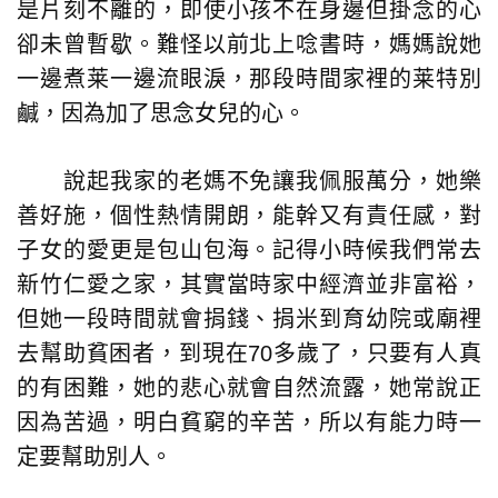
是片刻不離的，即使小孩不在身邊但掛念的心
卻未曾暫歇。難怪以前北上唸書時，媽媽說她
一邊煮莱一邊流眼淚，那段時間家裡的莱特別
鹹，因為加了思念女兒的心。
說起我家的老媽不免讓我佩服萬分，她樂
善好施，個性熱情開朗，能幹又有責任感，對
子女的愛更是包山包海。記得小時候我們常去
新竹仁愛之家，其實當時家中經濟並非富裕，
但她一段時間就會捐錢、捐米到育幼院或廟裡
去幫助貧困者，到現在70多歲了，只要有人真
的有困難，她的悲心就會自然流露，她常說正
因為苦過，明白貧窮的辛苦，所以有能力時一
定要幫助別人。