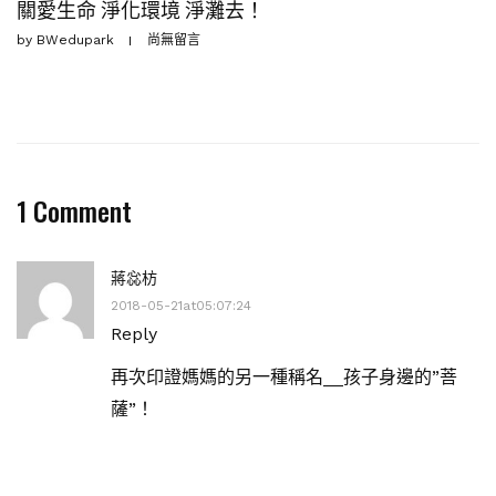
關愛生命 淨化環境 淨灘去！
by
BWedupark
尚無留言
1 Comment
蔣惢枋
2018-05-21at05:07:24
Reply
再次印證媽媽的另一種稱名__孩子身邊的”菩
薩”！