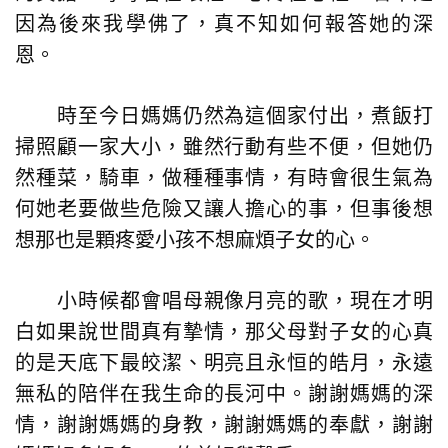
因為後來我學佛了，真不知如何報答她的深
恩。
時至今日媽媽仍然為這個家付出，煮飯打
掃照顧一家大小，雖然行動有些不便，但她仍
然種菜，騎車，做種種事情，有時會很生氣為
何她老要做些危險又讓人擔心的事，但事後想
想那也是顆疼愛小孩不想麻煩子女的心。
小時候都會唱母親像月亮的歌，現在才明
白如果說世間真有摯情，那父母對子女的心真
的是天底下最皎潔、明亮且永恒的皓月，永遠
無私的陪伴在我生命的長河中。謝謝媽媽的深
情，謝謝媽媽的身教，謝謝媽媽的奉獻，謝謝