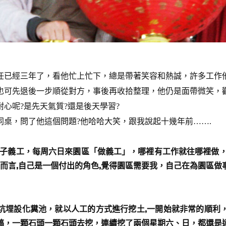
已經三年了，看他忙上忙下，總是帶著笑容和熱誠，許多工作他
也可先退後一步順從對方，事後再收拾整理，他仍是面帶微笑，
呢?是先天氣質?還是後天學習?
，問了他這個問題?他哈哈大笑，跟我說起十幾年前…….
子義工，每周六日來園區「做義工」，哪裡有工作就往哪裡做，
區而言,自己是一個付出的角色,覺得園區需要我，自己在為園區
埋設化糞池，就以人工的方式進行挖土,一開始就非常的順利，
鎬，一顆石頭一顆石頭去挖，連續挖了兩個星期六、日，都還是