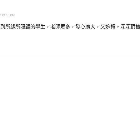
09:59:13
看到所緣所照顧的學生，老師眾多，發心廣大，又婉轉。深深頂