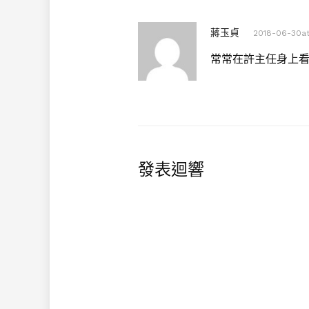
蔣玉貞
2018-06-30at
常常在許主任身上
發表迴響