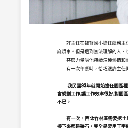
許主任在福智國小擔任總務主任
麻煩事。但是遇到無法理解的人，
甚麼力量讓他持續這種熱情和耐心
有一次午餐時，恰巧跟許主任同桌
我民國93年就開始擔任園區種
會規劃工作,讓工作效率很好,對園
不已。
有一次，西北竹林區需要挖土坑
接下來都是礫石，完全是要用丁字