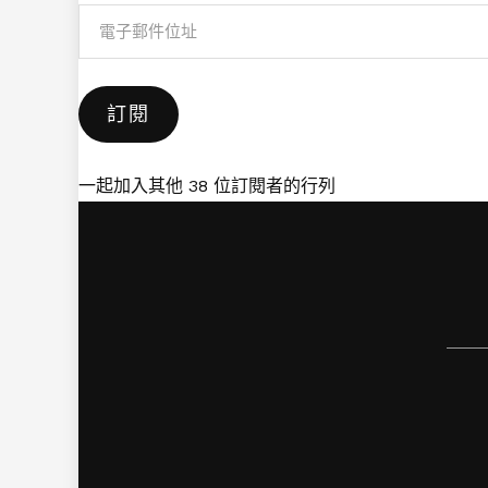
電
子
郵
訂閱
件
位
址
一起加入其他 38 位訂閱者的行列