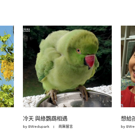
冷天 與綠鸚鵡相遇
想給
by
BWedupark
尚無留言
by
BWe