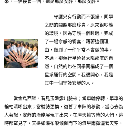
來，一個接著一個，還是那麼安靜，那麼安靜。
守護只有行動而不張揚，同學
之間的關照那麼珍貴，原來很吵雜
的環境，因為守護一個睡眠，完成
了一場寧靜的饗宴。藉著這個理
由，做到了一件平常不會做的事，
不過，卻像行星繞著太陽那麼的自
然，自然的也在同學間構成了一個
星系運行的空間。我很開心，我是
其中一個守護安靜的人。
當金烏西墜，看見玉盤露出臉來；當車輪停轉，單車的
輪軸清晰出來；當號誌更換，復舊了車陣的移動。當心去為
人著想，安靜的潛能展現了出來。在摩天輪等待的人們，這
時都望見了，天邊如瀑布般傾倒而下的流星雨揮灑著天空，