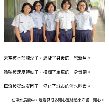
天空被水藍濺溼了，遮蔽了身後的一彎新月。
輪軸被速度轉動了，模糊了單車的一身骨架。
車流被號誌凝固了，停止了城市的流水喧囂。
在車水馬龍中，我看見很多顆心連結起來守護一顆心。