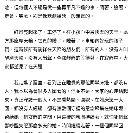
離，但每個人不過是做一些再平凡不過的事，鬧著、追著、
走著、笑著，卻是像默劇播映一般無聲的。
紅燈亮起來了，車停了。在小孩心中最快樂的天堂，遠
方那座摩天輪，它真的睡了，睡著了。車箱內好玩的孩子
們，這時候所有徜徉在天際的朋友們，所有的人，没有人叫
醒摩天輪，没有人出聲，全都靜靜的等待著，在寂靜中，大
家都望見了在天邊……
我走進了寢室，看到正在睡覺的那位同學床邊，都没有
人。我本以為會很多人圍著的，但並不是。大家的心連結起
來，真正守護一個人，不是看熱閙、圍觀。在她床邊一大
圈，都没有人經過，卻有無數個守護的意念聚集在她床邊，
留給她一個安靜的空間，用這樣的氛圍持續著，就怕哪個聲
響吵醒失眠那麼多天的她。時間繼續走著，一個個同學回