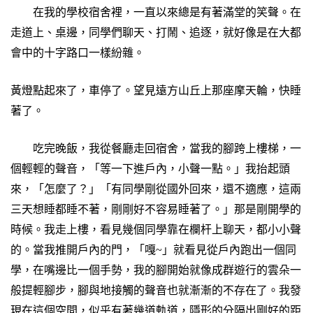
在我的學校宿舍裡，一直以來總是有著滿堂的笑聲。在
走道上、桌邊，同學們聊天、打鬧、追逐，就好像是在大都
會中的十字路口一樣紛雜。
黃燈點起來了，車停了。望見遠方山丘上那座摩天輪，快睡
著了。
吃完晚飯，我從餐廳走回宿舍，當我的腳跨上樓梯，一
個輕輕的聲音，「等一下進戶內，小聲一點。」我抬起頭
來，「怎麼了？」「有同學剛從國外回來，還不適應，這兩
三天想睡都睡不著，剛剛好不容易睡著了。」那是剛開學的
時候。我走上樓，看見幾個同學靠在欄杆上聊天，都小小聲
的。當我推開戶內的門，「嘎~」就看見從戶內跑出一個同
學，在嘴邊比一個手勢，我的腳開始就像成群遊行的雲朵一
般提輕腳步，腳與地接觸的聲音也就漸漸的不存在了。我發
現在這個空間，似乎有著幾道軌道，隱形的分隔出剛好的距