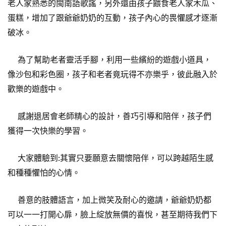
老人家熟悉的閩南語歌謠，另外還由孩子餵食老人家木瓜、
蛋糕，增加了跟爺爺奶奶的互動，孩子內心的畏懼感才逐漸
破冰。
為了幫助老者靈活手腳，利用一些繽紛的遊戲小道具，
像沙包和彩色圈，孩子和老者竟玩得不亦樂乎，彼此融入於
歡樂的遊戲中。
感謝退居會老師精心的設計，善巧引導和陪伴，孩子們
獲得一次快樂的學習。
大家體驗到:其實只要願意去關懷陪伴，可以跨越陌生感
和種種懼怕的心情。
善意的肢體語言，加上微笑及耐心的邀請，爺爺奶奶都
可以一一打開心扉，臉上綻放無價的喜悅，甚至期待我們下