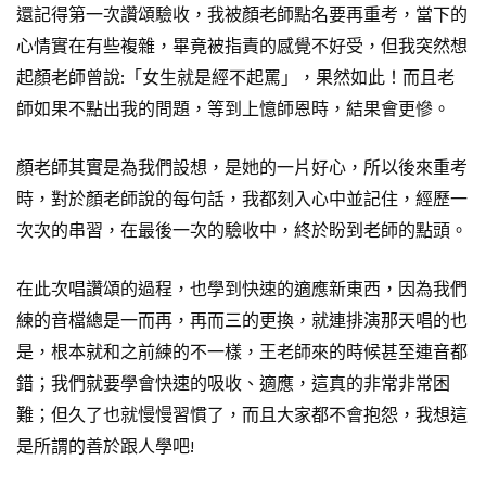
還記得第一次讚頌驗收，我被顏老師點名要再重考，當下的
心情實在有些複雜，畢竟被指責的感覺不好受，但我突然想
起顏老師曾說:「女生就是經不起罵」，果然如此！而且老
師如果不點出我的問題，等到上憶師恩時，結果會更慘。
顏老師其實是為我們設想，是她的一片好心，所以後來重考
時，對於顏老師說的每句話，我都刻入心中並記住，經歷一
次次的串習，在最後一次的驗收中，終於盼到老師的點頭。
在此次唱讚頌的過程，也學到快速的適應新東西，因為我們
練的音檔總是一而再，再而三的更換，就連排演那天唱的也
是，根本就和之前練的不一樣，王老師來的時候甚至連音都
錯；我們就要學會快速的吸收、適應，這真的非常非常困
難；但久了也就慢慢習慣了，而且大家都不會抱怨，我想這
是所謂的善於跟人學吧!