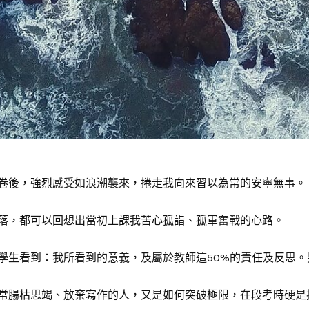
後，強烈感受如浪潮襲來，捲走我向來習以為常的安寧無事。
，都可以回想出當初上課我苦心孤詣、孤軍奮戰的心路。
生看到：我所看到的意義，及屬於教師這50%的責任及反思。
腸枯思竭、放棄寫作的人，又是如何突破極限，在段考時硬是