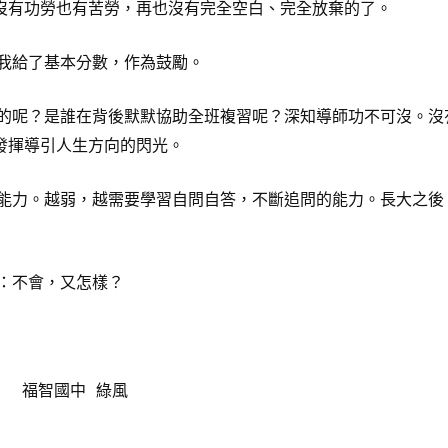
沒有功勞也有苦勞，再也沒有完全空白、完全放棄的了。
我給了基本分數，作為鼓勵。
呢？是誰在背後默默協助全班複習呢？深知導師功不可沒。沒
發揮導引人生方向的閃光。
力。越弱，越需要學習自問自答，不斷追問的能力。長大之後
：不會，又怎樣？
一樣。
 綠風