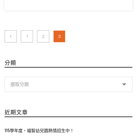
文
1
2
3
章
分
分類
頁
分
類
近期文章
115學年度，福智幼兒園熱情招生中！