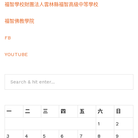
福智學校財團法人雲林縣福智高級中等學校
福智佛教學院
FB
YOUTUBE
一
二
三
四
五
六
日
1
2
3
4
5
6
7
8
9