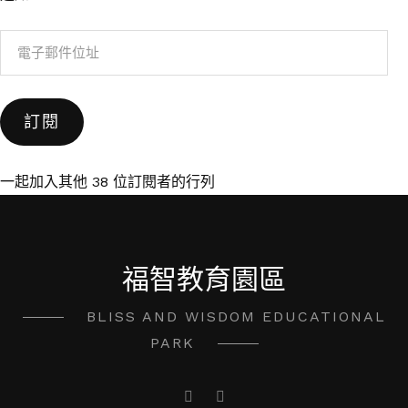
電
子
郵
訂閱
件
位
址
一起加入其他 38 位訂閱者的行列
福智教育園區
BLISS AND WISDOM EDUCATIONAL
PARK