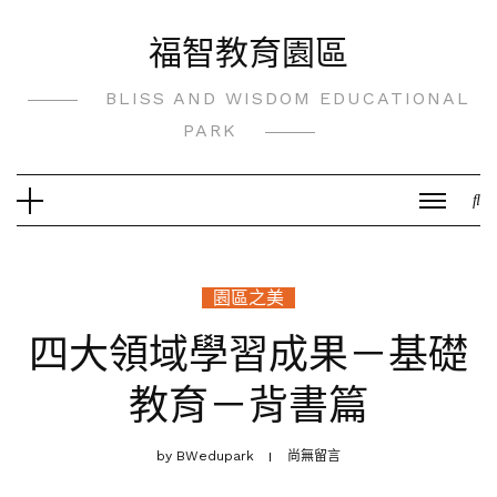
Skip
福智教育園區
to
content
BLISS AND WISDOM EDUCATIONAL
PARK
園區之美
四大領域學習成果－基礎
教育－背書篇
by
BWedupark
尚無留言