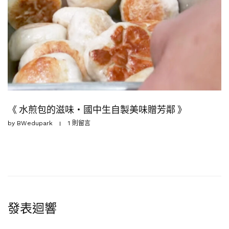
《 水煎包的滋味・國中生自製美味贈芳鄰 》
by
BWedupark
1 則留言
發表迴響