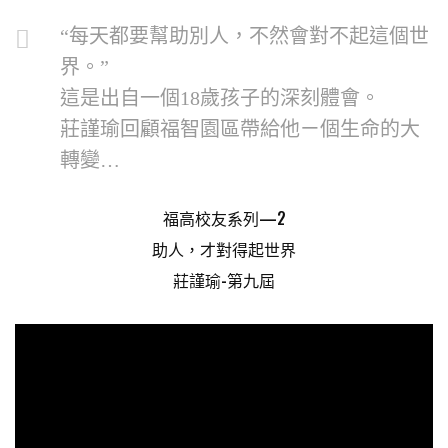
“每天都要幫助別人，不然會對不起這個世
界。”
這是出自一個18歲孩子的深刻體會。
莊謹瑜回顧福智園區帶給他ㄧ個生命的大
轉變…
福高校友系列—2
助人，才對得起世界
莊謹瑜-第九屆