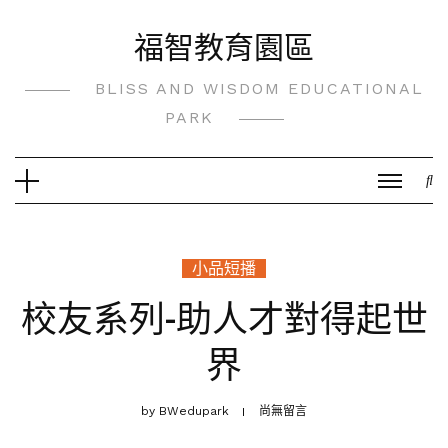
Skip
福智教育園區
to
content
BLISS AND WISDOM EDUCATIONAL
PARK
小品短播
校友系列-助人才對得起世
界
by
BWedupark
尚無留言