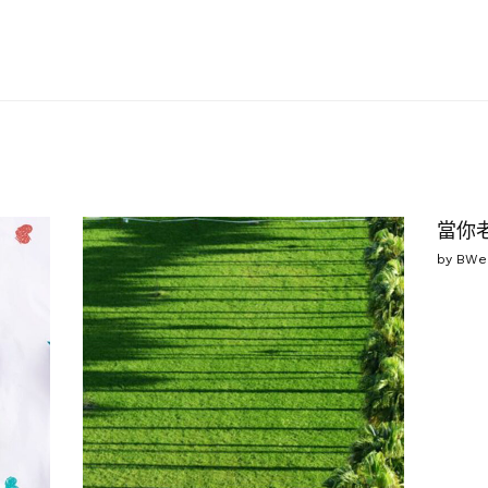
當你
by
BWe