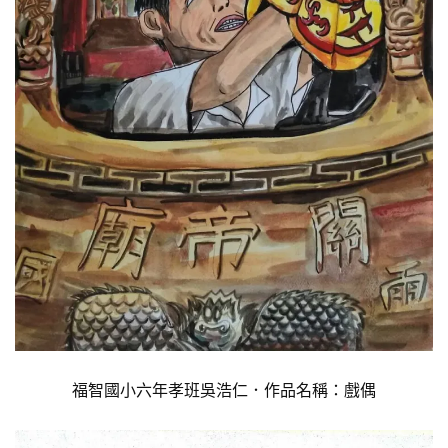
福智國小六年孝班吳浩仁．作品名稱：戲偶