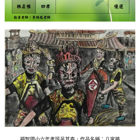
福智國小六年孝班呂其泰．作品名稱：八家將