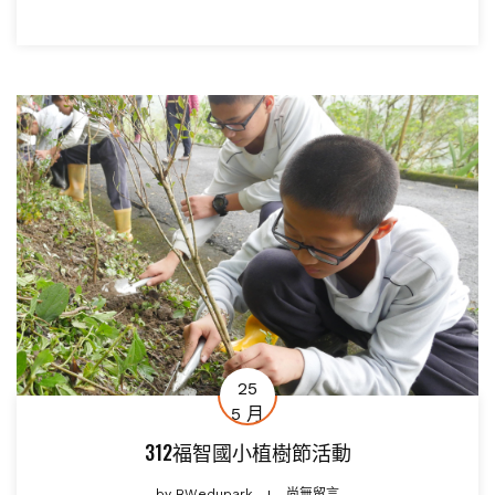
25
5 月
312福智國小植樹節活動
by
BWedupark
尚無留言