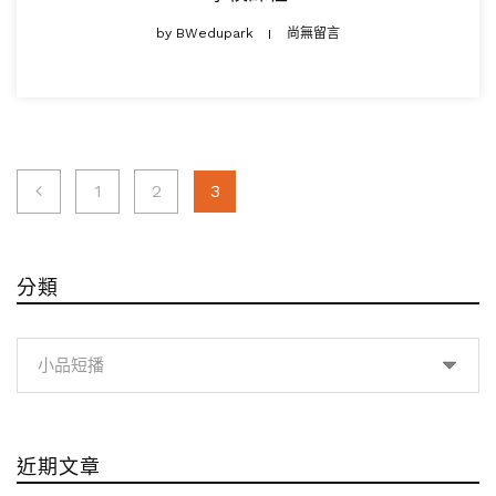
by
BWedupark
尚無留言
文
1
2
3
章
分
分類
頁
分
類
近期文章