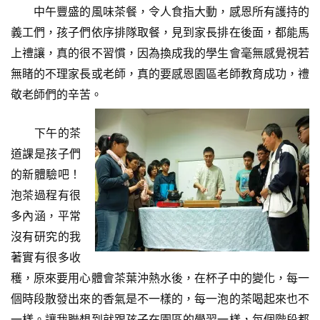
中午豐盛的風味茶餐，令人食指大動，感恩所有護持的
義工們，孩子們依序排隊取餐，見到家長排在後面，都能馬
上禮讓，真的很不習慣，因為換成我的學生會毫無感覺視若
無睹的不理家長或老師，真的要感恩園區老師教育成功，禮
敬老師們的辛苦。
下午的茶
道課是孩子們
的新體驗吧！
泡茶過程有很
多內涵，平常
沒有研究的我
著實有很多收
穫，原來要用心體會茶葉沖熱水後，在杯子中的變化，每一
個時段散發出來的香氣是不一樣的，每一泡的茶喝起來也不
一樣。讓我聯想到就跟孩子在園區的學習一樣，每個階段都