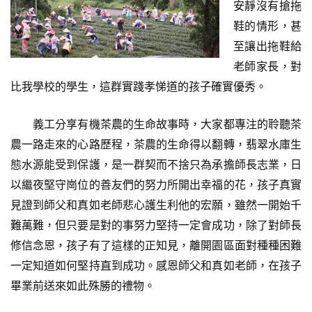
安靜沒有搶拖
鞋的情形，甚
至讓出拖鞋給
老師家長，對
比我學校的學生，這群實踐孝悌道的孩子確實優秀。
義工分享有機茶農的生命故事時，大家都專注的聆聽茶
農一路走來的心路歷程，茶農的生命得以翻轉，翡翠水庫生
態水源能受到保護，是一群契而不捨只為承擔師長志業，日
以繼夜堅守崗位的善友們的努力所開出幸福的花，孩子真實
見證到師父和真如老師悲心護生利他的宏願，雖然一開始千
難萬難，但只要是對的事努力堅持一定會成功，除了對師長
修信念恩，孩子有了這樣的正知見，離開園區面對種種困難
一定知道如何堅持直到成功。感恩師父和真如老師，在孩子
畢業前送來如此殊勝的禮物。