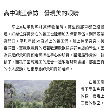
高中職涯參訪－發現美的眼睛
早上8點半到坪林茶博物館時，師生四部車都已經抵
達，好幾位穿黃背心的義工也陸續加入導覽隊伍。到淨源茶
廠門口，平均年齡50歲以上的義工們，臉上神采奕奕、笑
容滿面、更載歌載舞的唱著歡迎歌歡迎這群18歲的學生，因
為這是師父和真如老師捧在手心的珍寶，團體最珍貴的一群
孩子，而孩子回報義工的是合十禮敬及聲聲謝謝，那畫面真
的令人感動，也更想念師父和真如老師。
在義工引
導下學生魚貫
的從一樓走上
三樓的教室，