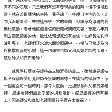
有不同的表現，只是我們有沒有發現美的眼睛，懂不懂得欣
賞。就在茶道課快結束時，兒子端了一杯親自沖泡的茶，走
到我面前奉茶，雖然這是很平常的舉動，但讓身為母親的我
無比感動，看著他莊嚴自信的臉龐靦腆的笑容，想起六年前
剛去園區讀書的他，膽怯依賴想家沒有自信，在師長法乳澆
灌引導下，老師們汗水淚水關懷照顧中，小樹苗已然成為可
以抵擋風雨的小樹，這一切都來自師父和真如老師的深恩，
感恩師父和真如老師！
感恩學校讓家長護持高三職涯參訪義工，雖然說是護持
但全程卻是受用見證師長無盡的恩德。在護持的過程中，每
一個畫面每一個時刻，都令人感動，更加想念師父和真如老
師，感謝老師們如此辛苦的規劃活動，感恩護持的所有義
工。因為師父和真如老師園區孩子實在太幸福了。