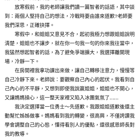
放寒假前，我的老師讓我們讀一篇智者的話語，其中談
到：兩個人堅持自己的想法，冷戰時要由誰來道歉?老師要
我們深思，正確抉擇。
寒假中，和姐姐又意見不合，起初我極力想跟姐姐說明
清楚，姐姐也不讓步，就在你一句我一句的你來我往當中，
我猛然想起智者的話，為了避免爭端擴大，我選擇離開現
場，冷靜一下。
在房間裡我拿功課出來做，讓自己轉移注意力，慢慢等
自己冷靜下來。老師說：要觀察自己內心的起伏。我看到自
己內心的不平靜，又想到即使我說贏姐姐，姐姐也不開心，
又讓媽媽操心，這一整天家裡又陷入冰團氣氛了……
我決定選擇當一位勇士～先道歉。我跟姐姐道歉後還主
動幫忙姊姊做事。媽媽看到我的轉變，很高興，不僅誇讚我
學會調整自己的心態，懂得看別人的優點，還很感恩師長對
我的教導。