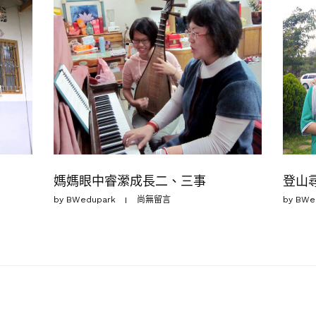
媽媽眼中睿瀠成長二、三事
登山
by
BWedupark
尚無留言
by
BWe