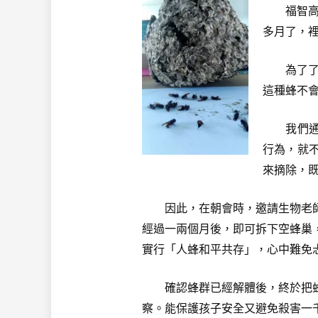
福智高中
多月了，
為了了解
這種蜂不
我們
行為，就
來摘除，
因此，在朝會時，邀請生物老師
經過一兩個月後，即可拆下空蜂巢
實行「人蜂和平共存」，心中難免
確認蜂群已經解體後，終於把蜂窩
察。能保護孩子安全又避免殺害一