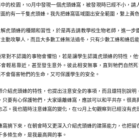
的校園，10月中發現一個虎頭蜂窩，被發現時已經不小，請
裡面約有一千隻虎頭蜂。我先把蜂窩區域圍出安全範圍，繫上黃
虎頭蜂的種類和習性，於是再去請教學校生物老師，進一步鑑
會主動攻擊人，而且大多數工蜂無法過冬，只有少數工蜂和蜂后
通常對不認識的事物會懼怕，若是讓學生認識虎頭蜂的特性，他
不會輕易靠近，甚至發生意外。彼此相安無事，直到牠們自然死
既不會傷害牠們的生命，又可保護學生的安全。
介紹虎頭蜂的特性，也提出注意安全的事項，而且還特別說明，
，只要有心保護牠們，大家遠離蜂窩，應該可以和平共存。很高
忐忑。我也隨時注意蜂窩的變化，在12月上旬觀察到已經沒有虎
摘下來，在朝會時又更深入介紹虎頭蜂的建築能力，也把留在
千多條生命，是我最高興的事。