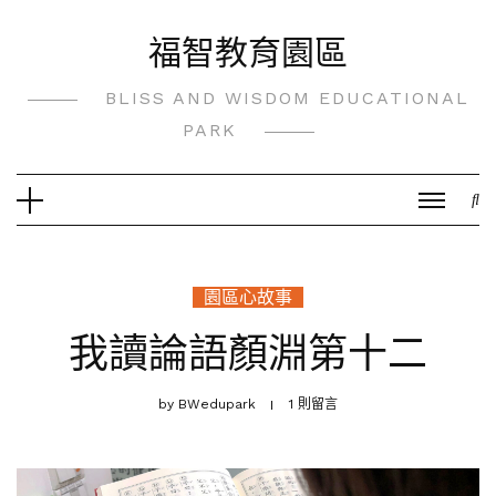
Skip
福智教育園區
to
content
BLISS AND WISDOM EDUCATIONAL
PARK
園區心故事
我讀論語顏淵第十二
by
BWedupark
1 則留言