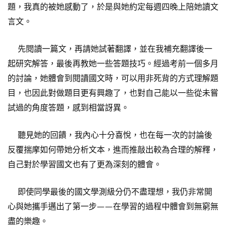
題，我真的被她感動了，於是與她約定每週四晚上陪她讀文
言文。
先閱讀一篇文，再請她試著翻譯，並在我補充翻譯後一
起研究解答，最後再教她一些答題技巧。經過考前一個多月
的討論，她體會到閱讀國文時，可以用非死背的方式理解題
目，也因此對做題目更有興趣了，也對自己能以一些從未嘗
試過的角度答題，感到相當訝異。
聽見她的回饋，我內心十分喜悅，也在每一次的討論後
反覆揣摩如何帶她分析文本，進而推敲出較為合理的解釋，
自己對於學習國文也有了更為深刻的體會。
即使同學最後的國文學測級分仍不盡理想，我仍非常開
心與她攜手邁出了第一步——在學習的過程中體會到無窮無
盡的樂趣。