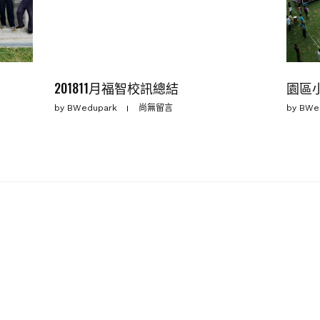
201811月福智校訊總結
園區
by
BWedupark
尚無留言
by
BWe