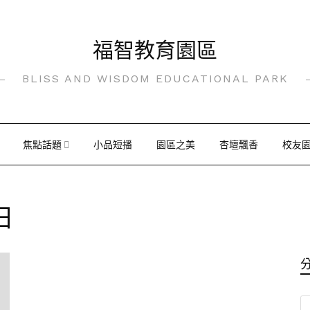
福智教育園區
BLISS AND WISDOM EDUCATIONAL PARK
焦點話題
小品短播
園區之美
杏壇飄香
校友
 日