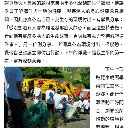
認真參與。豐富的題材來自兩年多他深刻的生命體驗，他讓
學員了解海洋與土地的健康，與每個人的身心健康息息相
關，因此應真心為自己、為生存的環境付出。有學員分享：
「從沒想過有人會為環境發那麼大的心，而且還堅持去做，
看到他有那麼多動人的生命故事，更讓我有動力堅持減塑這
件事。」另一位則分享:「老師真心為環境付出，很感動，
覺得自己應該立即付出行動，下午的淨灘，是我生平的第一
次，富有深刻意義！」
下午七部
遊覽車載著學
員開往雲林口
湖鄉，此行淨
灘活動正好配
合口湖鄉公所
推動的環境教
育課程，現場