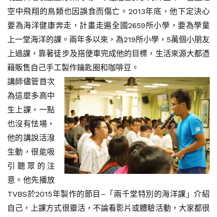
空中飛翔的鳥類也因誤食而傷亡。2013年底，他下定決心
要為海洋健康奔走，計畫走遍全國2659所小學，要為學童
上一堂海洋的課。兩年多以來，為219所小學，5萬個小朋友
上過課，靠著徒步及搭便車完成他的目標，生活來源大都憑
藉販售自己手工製作鑰匙圈和咖啡豆。
講師儘管首次
為這麼多高中
生上課，一點
也沒有怯場，
他的講說活潑
生動，很能吸
引聽眾的注
意。他先播放
TVBS於2015年製作的節目–「兩千堂特別的海洋課」介紹
自己，上課方式很靈活，不論看影片或體驗活動，大家都很