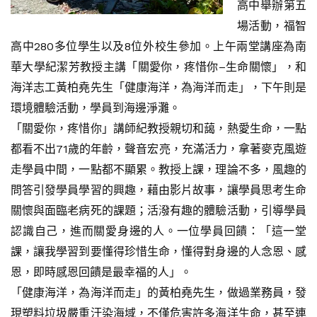
高中舉辦第五
場活動，福智
高中280多位學生以及8位外校生參加。上午兩堂講座為南
華大學紀潔芳教授主講「關愛你，疼惜你–生命關懷」，和
海洋志工黃柏堯先生「健康海洋，為海洋而走」，下午則是
環境體驗活動，學員到海邊淨灘。
「關愛你，疼惜你」講師紀教授親切和藹，熱愛生命，一點
都看不出71歲的年齡，聲音宏亮，充滿活力，拿著麥克風遊
走學員中間，一點都不顯累。教授上課，理論不多，風趣的
問答引發學員學習的興趣，藉由影片故事，讓學員思考生命
關懷與面臨老病死的課題；活潑有趣的體驗活動，引導學員
認識自己，進而關愛身邊的人。一位學員回饋：「這一堂
課，讓我學習到要懂得珍惜生命，懂得對身邊的人念恩、感
恩，即時感恩回饋是最幸福的人」。
「健康海洋，為海洋而走」的黃柏堯先生，做過業務員，發
現塑料垃圾嚴重汙染海域，不僅危害許多海洋生命，甚至連