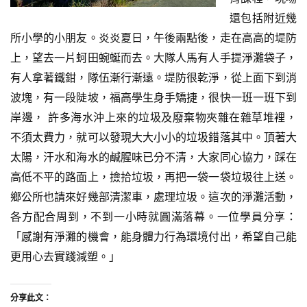
還包括附近幾
所小學的小朋友。炎炎夏日，午後兩點後，走在高高的堤防
上，望去一片蚵田蜿蜒而去。大隊人馬有人手提淨灘袋子，
有人拿著鐵鉗，隊伍漸行漸遠。堤防很乾淨，從上面下到消
波塊，有一段陡坡，福高學生身手矯捷，很快一班一班下到
岸邊， 許多海水沖上來的垃圾及廢棄物夾雜在雜草堆裡，
不須太費力，就可以發現大大小小的垃圾錯落其中。頂著大
太陽，汗水和海水的鹹腥味已分不清，大家同心協力，踩在
高低不平的路面上，撿拾垃圾，再把一袋一袋垃圾往上送。
鄉公所也請來好幾部清潔車，處理垃圾。這次的淨灘活動，
各方配合周到，不到一小時就圓滿落幕。一位學員分享：
「感謝有淨灘的機會，能身體力行為環境付出，希望自己能
更用心去實踐減塑。」
分享此文：