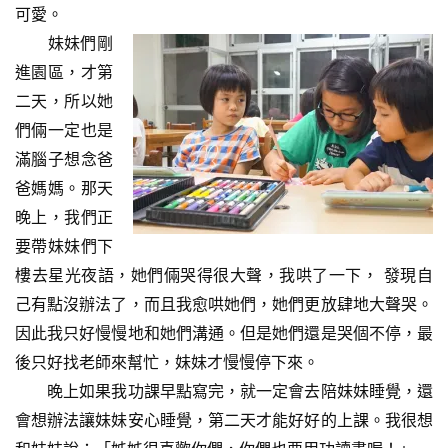
可愛。
妹妹們剛
進園區，才第
二天，所以她
們倆一定也是
滿腦子想念爸
爸媽媽。那天
晚上，我們正
要帶妹妹們下
樓去星光夜語，她們倆哭得很大聲，我哄了一下， 發現自
己有點沒辦法了，而且我愈哄她們，她們更放肆地大聲哭。
因此我只好慢慢地和她們溝通。但是她們還是哭個不停，最
後只好找老師來幫忙，妹妹才慢慢停下來。
晚上如果我功課早點寫完，就一定會去陪妹妹睡覺，還
會想辦法讓妹妹安心睡覺，第二天才能好好的上課。我很想