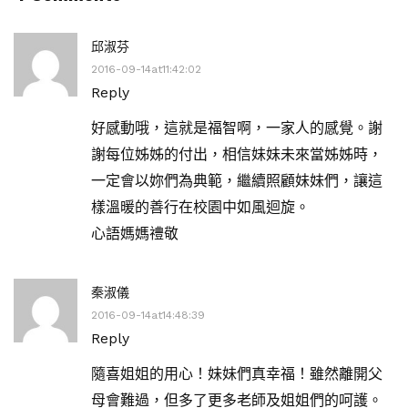
邱淑芬
2016-09-14at11:42:02
Reply
好感動哦，這就是福智啊，一家人的感覺。謝
謝每位姊姊的付出，相信妹妹未來當姊姊時，
一定會以妳們為典範，繼續照顧妹妹們，讓這
樣溫暖的善行在校園中如風迴旋。
心語媽媽禮敬
秦淑儀
2016-09-14at14:48:39
Reply
隨喜姐姐的用心！妹妹們真幸福！雖然離開父
母會難過，但多了更多老師及姐姐們的呵護。