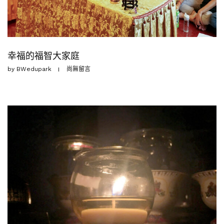
幸福的福智大家庭
by
BWedupark
尚無留言