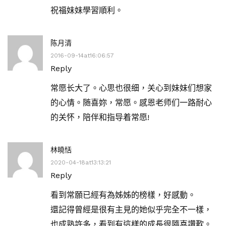
祝福妹妹學習順利。
陈月清
2016-09-14at16:06:57
Reply
常愿长大了。心思也很细，关心到妹妹们想家
的心情。随喜妳，常愿。感恩老师们一路耐心
的关怀，陪伴和指导着常愿!
林曉恬
2020-04-18at13:13:21
Reply
看到常願已經有為姊姊的榜樣，好感動。
還記得曾經是很有主見的她似乎完全不一樣，
也成熟許多，看到有這樣的成長很隨喜讚歎。