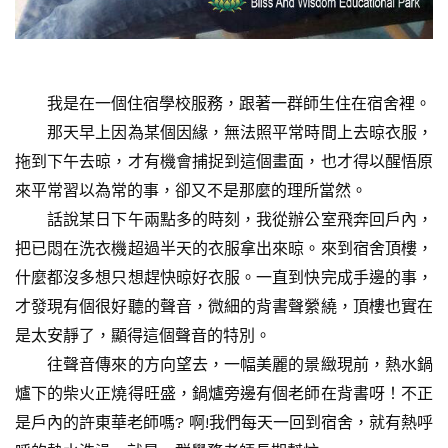
我是在一個住宿學校服務，跟著一群師生住在宿舍裡。
那天早上因為某個因緣，無法照平常時間上去晾衣服，
拖到下午去晾，才有機會捕捉到這個畫面，也才得以醒悟原
來平常習以為常的事，卻又不是那麼的理所當然。
話說某日下午兩點多的時刻，我從辦公室飛奔回戶內，
把已悶在洗衣機超過半天的衣服拿出來晾。來到宿舍頂樓，
什麼都沒多想只想趕快晾好衣服。一直到快完成手邊的事，
才發現有個很好聽的聲音，微細的背書聲縈繞，頂樓也實在
是太安靜了，顯得這個聲音的特別。
往聲音傳來的方向望去，一幅美麗的景緻現前，熱水鍋
爐下的柴火正燒得旺盛，鍋爐旁邊有個老師在背書呀！不正
是戶內的許東華老師嗎? 啊!我們每天一回到宿舍，就有熱呼