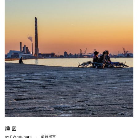
煙 囪
by
BWedupark
尚無留言