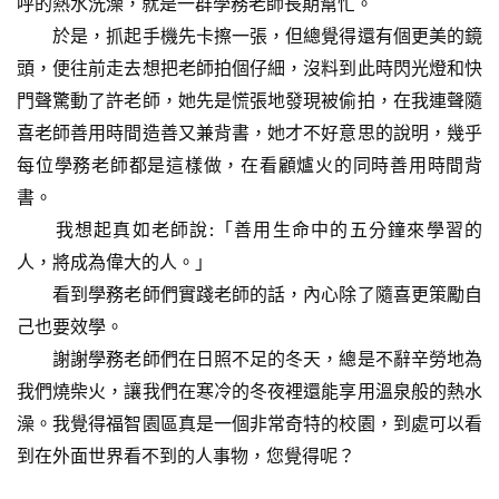
呼的熱水洗澡，就是一群學務老師長期幫忙。
於是，抓起手機先卡擦一張，但總覺得還有個更美的鏡
頭，便往前走去想把老師拍個仔細，沒料到此時閃光燈和快
門聲驚動了許老師，她先是慌張地發現被偷拍，在我連聲隨
喜老師善用時間造善又兼背書，她才不好意思的說明，幾乎
每位學務老師都是這樣做，在看顧爐火的同時善用時間背
書。
我想起真如老師說:「善用生命中的五分鐘來學習的
人，將成為偉大的人。」
看到學務老師們實踐老師的話，內心除了隨喜更策勵自
己也要效學。
謝謝學務老師們在日照不足的冬天，總是不辭辛勞地為
我們燒柴火，讓我們在寒冷的冬夜裡還能享用溫泉般的熱水
澡。我覺得福智園區真是一個非常奇特的校園，到處可以看
到在外面世界看不到的人事物，您覺得呢？