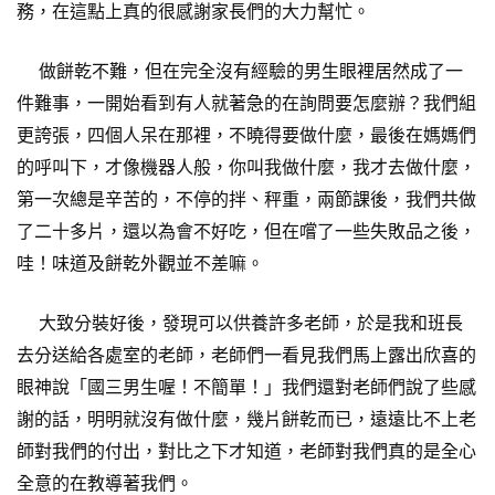
務，在這點上真的很感謝家長們的大力幫忙。
做餅乾不難，但在完全沒有經驗的男生眼裡居然成了一
件難事，一開始看到有人就著急的在詢問要怎麼辦？我們組
更誇張，四個人呆在那裡，不曉得要做什麼，最後在媽媽們
的呼叫下，才像機器人般，你叫我做什麼，我才去做什麼，
第一次總是辛苦的，不停的拌、秤重，兩節課後，我們共做
了二十多片，還以為會不好吃，但在嚐了一些失敗品之後，
哇！味道及餅乾外觀並不差嘛。
大致分裝好後，發現可以供養許多老師，於是我和班長
去分送給各處室的老師，老師們一看見我們馬上露出欣喜的
眼神說「國三男生喔！不簡單！」我們還對老師們說了些感
謝的話，明明就沒有做什麼，幾片餅乾而已，遠遠比不上老
師對我們的付出，對比之下才知道，老師對我們真的是全心
全意的在教導著我們。