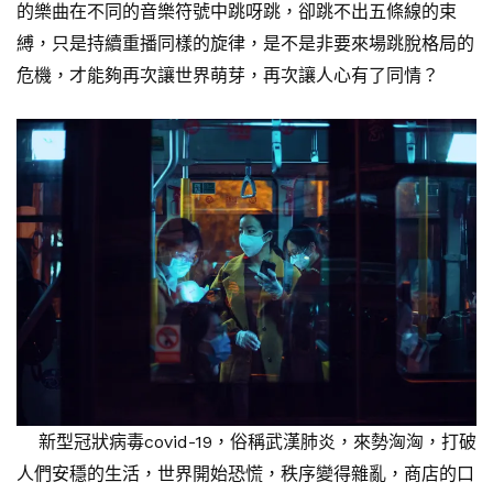
的樂曲在不同的音樂符號中跳呀跳，卻跳不出五條線的束
縛，只是持續重播同樣的旋律，是不是非要來場跳脫格局的
危機，才能夠再次讓世界萌芽，再次讓人心有了同情？
新型冠狀病毒covid-19，俗稱武漢肺炎，來勢洶洶，打破
人們安穩的生活，世界開始恐慌，秩序變得雜亂，商店的口