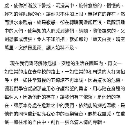
感，使你漸漸放下警戒，沉浸其中，旋律悠悠的，慢慢的，
輕巧的催眠你的心，讓你忍不住閤上眼，無視它的存在，然
而洪水來臨前，總是寂靜，卻在轉瞬間盪起巨浪，驚醒沉睡
中的人們，使無知的人們感到迷惘、納悶，隨後趕來的，又
剩恐懼或慌張，令人不知所措，就如那句「藍天白雲，晴空
萬里，突然暴風雨」讓人始料不及。
現在我們暫時解除危機，安穩的生活在園區內，再次一
如往常的走在去學校的路上，一如往常的和周遭的人打聲招
呼，但一如往常背後的五線譜不再單調，因為這次的危機，
讓我們學會感謝那些用心守護希望的勇者，用心陪在身邊的
每個人，因為他們的存在，讓我們有了依賴，是他們的存
在，讓原本身處在危難之中的我們，依然能夠擁抱溫暖，是
他們的同情重新點亮我心中的音樂舞台，賜於我靈感，在重
獲一如往常的自由中，創作一張充滿人情的專輯。