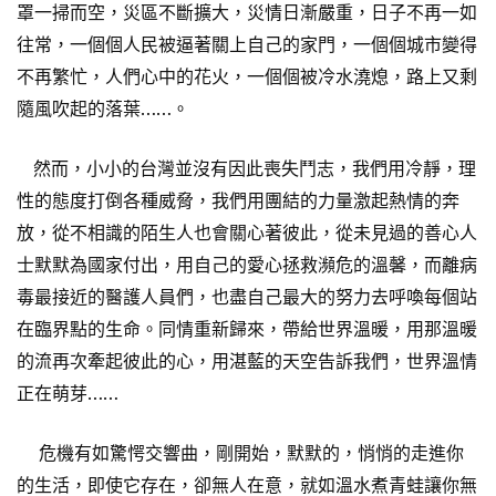
罩一掃而空，災區不斷擴大，災情日漸嚴重，日子不再一如
往常，一個個人民被逼著關上自己的家門，一個個城市變得
不再繁忙，人們心中的花火，一個個被冷水澆熄，路上又剩
隨風吹起的落葉……。
然而，小小的台灣並沒有因此喪失鬥志，我們用冷靜，理
性的態度打倒各種威脅，我們用團結的力量激起熱情的奔
放，從不相識的陌生人也會關心著彼此，從未見過的善心人
士默默為國家付出，用自己的愛心拯救瀕危的溫馨，而離病
毒最接近的醫護人員們，也盡自己最大的努力去呼喚每個站
在臨界點的生命。同情重新歸來，帶給世界溫暖，用那溫暖
的流再次牽起彼此的心，用湛藍的天空告訴我們，世界溫情
正在萌芽……
危機有如驚愕交響曲，剛開始，默默的，悄悄的走進你
的生活，即使它存在，卻無人在意，就如溫水煮青蛙讓你無