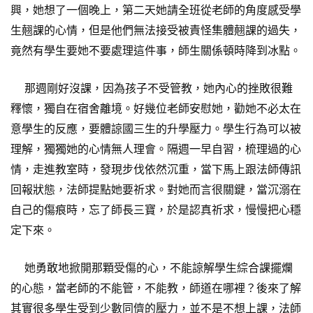
興，她想了一個晚上，第二天她請全班從老師的角度感受學
生翹課的心情，但是他們無法接受被責怪集體翹課的過失，
竟然有學生要她不要處理這件事，師生關係頓時降到冰點。
那週剛好沒課，因為孩子不受管教，她內心的挫敗很難
釋懷，獨自在宿舍離境。好幾位老師安慰她，勸她不必太在
意學生的反應，要體諒國三生的升學壓力。學生行為可以被
理解，獨獨她的心情無人理會。隔週一早自習，梳理過的心
情，走進教室時，發現步伐依然沉重，當下馬上跟法師傳訊
回報狀態，法師提點她要祈求。對她而言很關鍵，當沉溺在
自己的傷痕時，忘了師長三寶，於是認真祈求，慢慢把心穩
定下來。
她勇敢地掀開那顆受傷的心，不能諒解學生綜合課擺爛
的心態，當老師的不能管，不能教，師道在哪裡？後來了解
其實很多學生受到少數同儕的壓力，並不是不想上課，法師