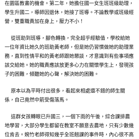
在園區教書的機會。第二年，她擔任國一女生班班級助理，
學生升國二，導師因退休，她接了班導。不論教學或班級經
營，雙重職責加在身上，壓力不小！
從班助到班導，腳色轉換，完全超乎經驗值，學校給她
一位年資比她久的班助黃老師，但是她仍習慣做她的助理業
務，直到性情平和的黃老師跟她懇談，才意識到有些事項應
該交給她。她的職責應該放更多心力在關懷學生上，發現孩
子的困難，傾聽她的心聲，解決她的困難。
原本以為平時付出很多，看起來相處還不錯的師生關
係，自己竟然中箭受傷落馬。
這群女孩轉眼已升國三，一個下雨的午後，綜合課排農
地學習，大部分學生都留在教室不願意去農地，只有少數幾
位肯去。婉竹老師得知幾乎全班翹課的事件時，內心很不高