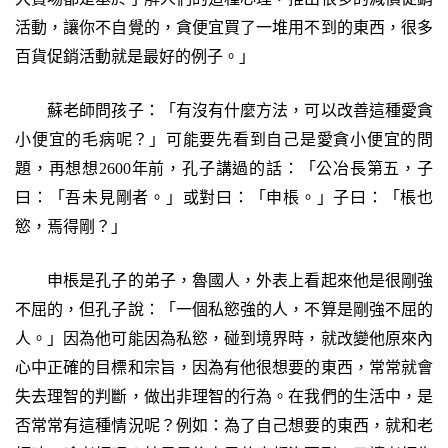
活動，讓你不自覺的，貪便宜買了一堆用不到的東西，很多
百貨促銷活動就是最好的例子。」
蘇老師問孩子：「有沒有什麼方法，可以改善這種愛貪
小便宜的毛病呢？」可能要先看到自己是愛貪小便宜的問
題，再想想2600年前，孔子講過的話：「公冶長第五，子
曰：「吾未見剛者。」或對曰：「申棖。」子曰：「棖也
慾，焉得剛？」
申棖是孔子的弟子，魯國人，外表上看起來他是很剛強
不屈的，但孔子說：「一個私慾強的人，不算是剛強不屈的
人。」因為他可能因為私慾，碰到境界時，就改變他原來內
心中正確的目標和宗旨，因為有他很想要的東西，常常就會
失去理智的判斷，做出非理智的行為。在我們的生活中，是
否常常有這種情況呢？例如：為了自己想要的東西，就和老