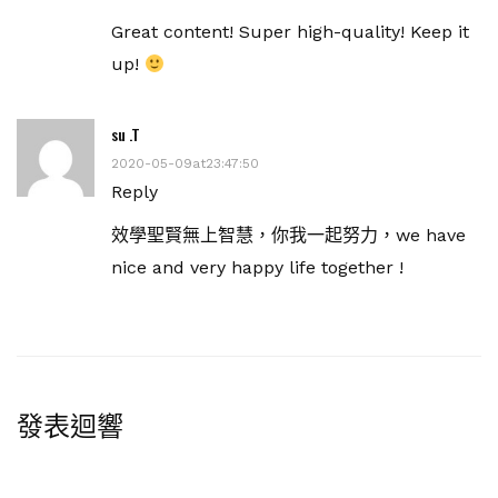
Great content! Super high-quality! Keep it
up!
su .T
2020-05-09at23:47:50
Reply
效學聖賢無上智慧，你我一起努力，we have
nice and very happy life together !
發表迴響