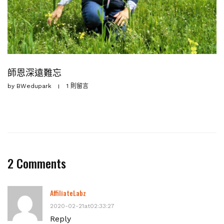
師恩深遠難忘
by
BWedupark
1 則留言
2 Comments
AffiliateLabz
2020-02-21at02:33:27
Reply