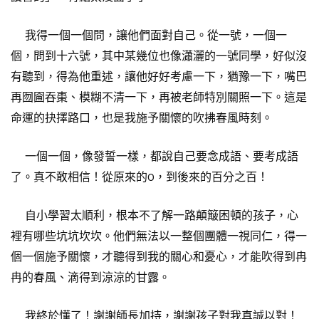
我得一個一個問，讓他們面對自己。從一號，一個一
個，問到十六號，其中某幾位也像瀟灑的一號同學，好似沒
有聽到，得為他重述，讓他好好考慮一下，猶豫一下，嘴巴
再囫圇吞棗、模糊不清一下，再被老師特別關照一下。這是
命運的抉擇路口，也是我施予關懷的吹拂春風時刻。
一個一個，像發誓一樣，都說自己要念成語、要考成語
了。真不敢相信！從原來的0，到後來的百分之百！
自小學習太順利，根本不了解一路顛簸困頓的孩子，心
裡有哪些坑坑坎坎。他們無法以一整個團體一視同仁，得一
個一個施予關懷，才聽得到我的關心和憂心，才能吹得到冉
冉的春風、滴得到涼涼的甘露。
我終於懂了！謝謝師長加持，謝謝孩子對我真誠以對！