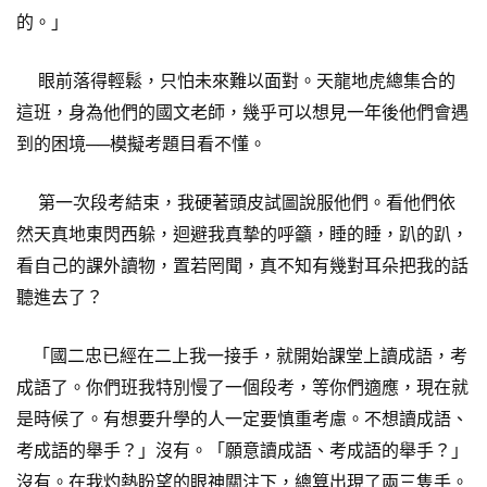
的。」
眼前落得輕鬆，只怕未來難以面對。天龍地虎總集合的
這班，身為他們的國文老師，幾乎可以想見一年後他們會遇
到的困境──模擬考題目看不懂。
第一次段考結束，我硬著頭皮試圖說服他們。看他們依
然天真地東閃西躲，迴避我真摯的呼籲，睡的睡，趴的趴，
看自己的課外讀物，置若罔聞，真不知有幾對耳朵把我的話
聽進去了？
「國二忠已經在二上我一接手，就開始課堂上讀成語，考
成語了。你們班我特別慢了一個段考，等你們適應，現在就
是時候了。有想要升學的人一定要慎重考慮。不想讀成語、
考成語的舉手？」沒有。「願意讀成語、考成語的舉手？」
沒有。在我灼熱盼望的眼神關注下，總算出現了兩三隻手。