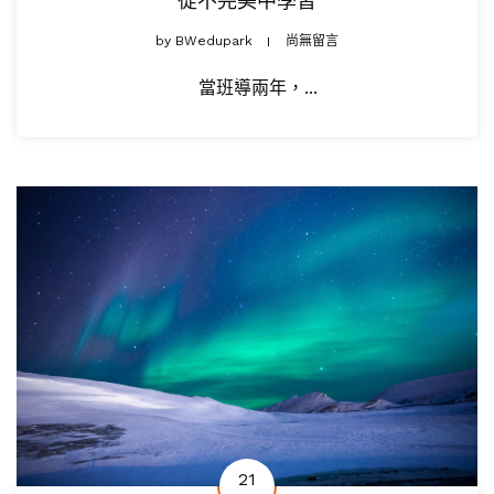
by
BWedupark
尚無留言
當班導兩年，...
21