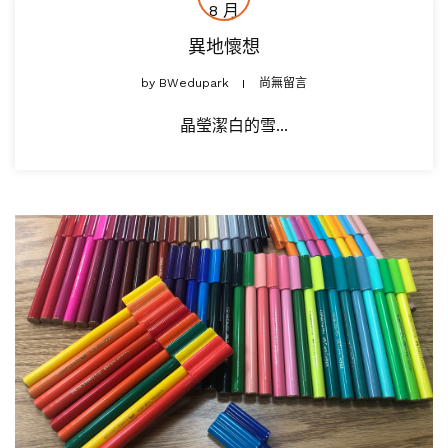
8 月
異地懷想
by
BWedupark
尚無留言
晶瑩潔白的雪...