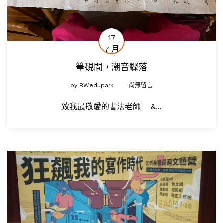
17
7 月
筆硯間，潮音驟落
by
BWedupark
尚無留言
致我最敬愛的書法老師 &...