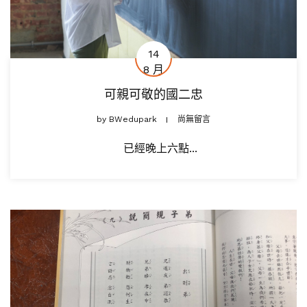
14
8 月
可親可敬的國二忠
by
BWedupark
尚無留言
已經晚上六點...