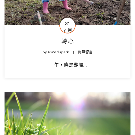
31
7 月
轉 心
by
BWedupark
尚無留言
午，應是艷陽...